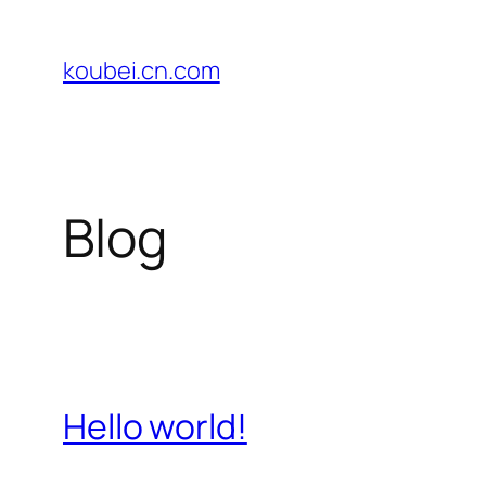
Chuyển
đến
koubei.cn.com
phần
nội
dung
Blog
Hello world!